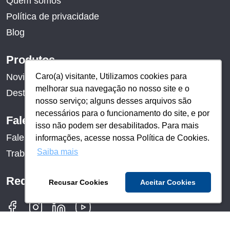
Quem somos
Política de privacidade
Blog
Produtos
Caro(a) visitante, Utilizamos cookies para
Caro(a) visitante, Utilizamos cookies para
Novidades
melhorar sua navegação no nosso site e o
melhorar sua navegação no nosso site e o
Destaques
nosso serviço; alguns desses arquivos são
nosso serviço; alguns desses arquivos são
necessários para o funcionamento do site, e por
necessários para o funcionamento do site, e por
Fale conosco
isso não podem ser desabilitados. Para mais
isso não podem ser desabilitados. Para mais
Fale conosco
informações, acesse nossa Política de Cookies.
informações, acesse nossa Política de Cookies.
Saiba mais
Saiba mais
Trabalhe conosco
Redes sociais
Recusar Cookies
Recusar Cookies
Aceitar Cookies
Aceitar Cookies