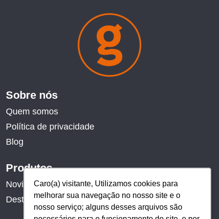
Sobre nós
Quem somos
Política de privacidade
Blog
Produtos
Caro(a) visitante, Utilizamos cookies para
Caro(a) visitante, Utilizamos cookies para
Novidades
melhorar sua navegação no nosso site e o
melhorar sua navegação no nosso site e o
Destaques
nosso serviço; alguns desses arquivos são
nosso serviço; alguns desses arquivos são
necessários para o funcionamento do site, e por
necessários para o funcionamento do site, e por