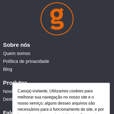
Sobre nós
Quem somos
Política de privacidade
Blog
Produtos
Caro(a) visitante, Utilizamos cookies para
Caro(a) visitante, Utilizamos cookies para
Novidades
melhorar sua navegação no nosso site e o
melhorar sua navegação no nosso site e o
Destaques
nosso serviço; alguns desses arquivos são
nosso serviço; alguns desses arquivos são
necessários para o funcionamento do site, e por
necessários para o funcionamento do site, e por
Fale conosco