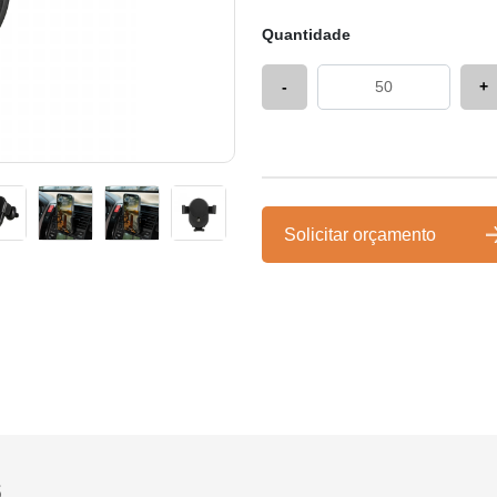
Quantidade
-
+
Solicitar orçamento
s