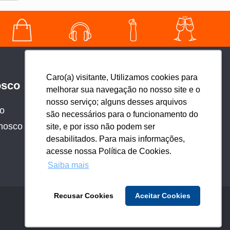
Caro(a) visitante, Utilizamos cookies para
Caro(a) visitante, Utilizamos cookies para
osco
Redes sociais
melhorar sua navegação no nosso site e o
melhorar sua navegação no nosso site e o
nosso serviço; alguns desses arquivos
nosso serviço; alguns desses arquivos
co
são necessários para o funcionamento do
são necessários para o funcionamento do
nosco
site, e por isso não podem ser
site, e por isso não podem ser
desabilitados. Para mais informações,
desabilitados. Para mais informações,
acesse nossa Política de Cookies.
acesse nossa Política de Cookies.
Saiba mais
Saiba mais
Recusar Cookies
Recusar Cookies
Aceitar Cookies
Aceitar Cookies