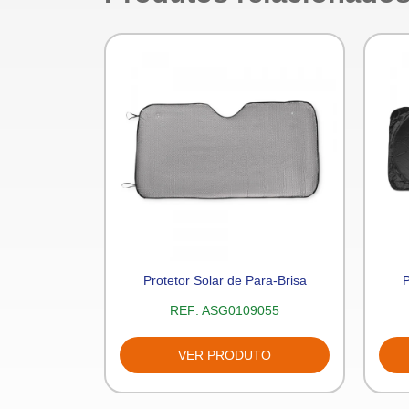
intético
Protetor Solar de Para-Brisa
P
469
REF:
ASG0109055
TO
VER PRODUTO