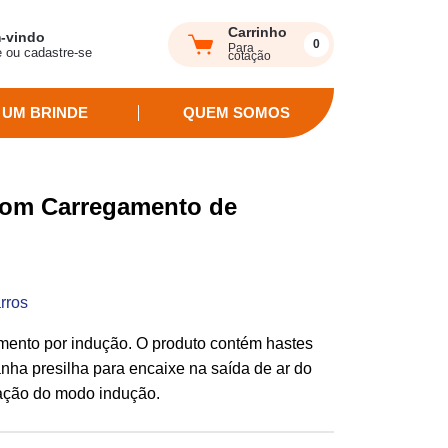
Carrinho
-vindo
0
Para
e ou cadastre-se
cotação
 UM BRINDE
QUEM SOMOS
 com Carregamento de
rros
mento por indução. O produto contém hastes
nha presilha para encaixe na saída de ar do
vação do modo indução.