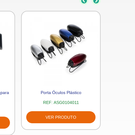
 para
Porta Óculos Plástico
Lixocar
REF:
ASG0104011
RE
VER PRODUTO
V