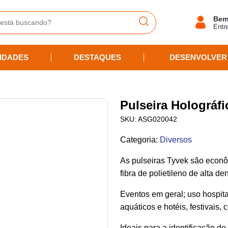
Bem
Entr
IDADES
DESTAQUES
DESENVOLVER
Pulseira Holográfi
SKU:
ASG020042
Categoria
:
Diversos
As pulseiras Tyvek são econô
fibra de polietileno de alta de
Eventos em geral; uso hospita
aquáticos e hotéis, festivais, 
Ideais para a identificação de