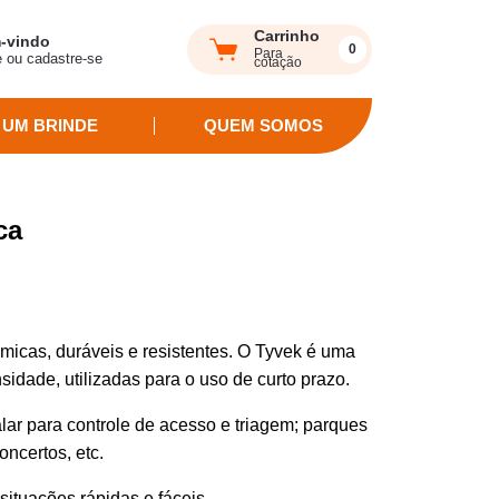
Carrinho
-vindo
0
Para
e ou cadastre-se
cotação
 UM BRINDE
QUEM SOMOS
ca
micas, duráveis e resistentes. O Tyvek é uma
nsidade, utilizadas para o uso de curto prazo.
lar para controle de acesso e triagem; parques
concertos, etc.
 situações rápidas e fáceis.