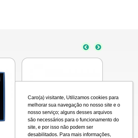
Caro(a) visitante, Utilizamos cookies para
Caro(a) visitante, Utilizamos cookies para
melhorar sua navegação no nosso site e o
melhorar sua navegação no nosso site e o
nosso serviço; alguns desses arquivos
nosso serviço; alguns desses arquivos
são necessários para o funcionamento do
são necessários para o funcionamento do
site, e por isso não podem ser
site, e por isso não podem ser
desabilitados. Para mais informações,
desabilitados. Para mais informações,