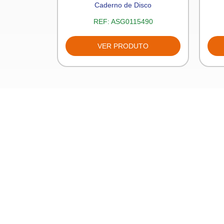
Divisórias
Caderno de Disco
836
REF:
ASG0115490
TO
VER PRODUTO
Sobre nós
Quem somo
Política de p