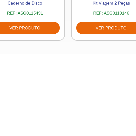
Caderno de Disco
Kit Viagem 2 Peças
REF:
ASG0115491
REF:
ASG0119146
VER PRODUTO
VER PRODUTO
Produtos
Fale con
s
Novidades
Fale conos
rivacidade
Destaques
Trabalhe co