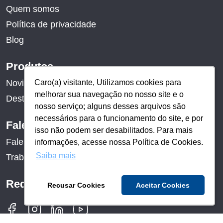
Quem somos
Política de privacidade
Blog
Produtos
Caro(a) visitante, Utilizamos cookies para
Caro(a) visitante, Utilizamos cookies para
Novidades
melhorar sua navegação no nosso site e o
melhorar sua navegação no nosso site e o
Destaques
nosso serviço; alguns desses arquivos são
nosso serviço; alguns desses arquivos são
necessários para o funcionamento do site, e por
necessários para o funcionamento do site, e por
Fale conosco
isso não podem ser desabilitados. Para mais
isso não podem ser desabilitados. Para mais
Fale conosco
informações, acesse nossa Política de Cookies.
informações, acesse nossa Política de Cookies.
Saiba mais
Saiba mais
Trabalhe conosco
Redes sociais
Recusar Cookies
Recusar Cookies
Aceitar Cookies
Aceitar Cookies