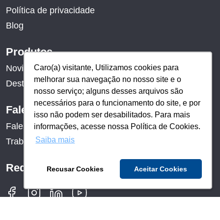
Política de privacidade
Blog
Produtos
Caro(a) visitante, Utilizamos cookies para
Caro(a) visitante, Utilizamos cookies para
Novidades
melhorar sua navegação no nosso site e o
melhorar sua navegação no nosso site e o
Destaques
nosso serviço; alguns desses arquivos são
nosso serviço; alguns desses arquivos são
necessários para o funcionamento do site, e por
necessários para o funcionamento do site, e por
Fale conosco
isso não podem ser desabilitados. Para mais
isso não podem ser desabilitados. Para mais
Fale conosco
informações, acesse nossa Política de Cookies.
informações, acesse nossa Política de Cookies.
Saiba mais
Saiba mais
Trabalhe conosco
Redes sociais
Recusar Cookies
Recusar Cookies
Aceitar Cookies
Aceitar Cookies