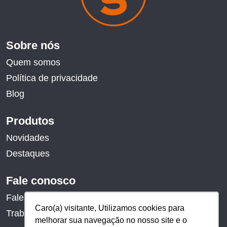
Sobre nós
Quem somos
Política de privacidade
Blog
Produtos
Novidades
Destaques
Fale conosco
Fale conosco
Caro(a) visitante, Utilizamos cookies para
Caro(a) visitante, Utilizamos cookies para
Trabalhe conosco
melhorar sua navegação no nosso site e o
melhorar sua navegação no nosso site e o