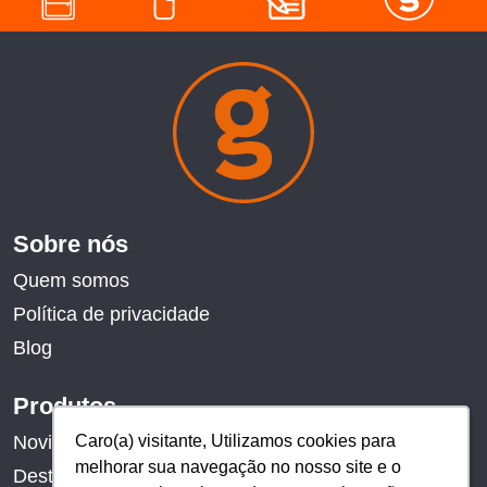
Sobre nós
Quem somos
Política de privacidade
Blog
Produtos
Caro(a) visitante, Utilizamos cookies para
Caro(a) visitante, Utilizamos cookies para
Novidades
melhorar sua navegação no nosso site e o
melhorar sua navegação no nosso site e o
Destaques