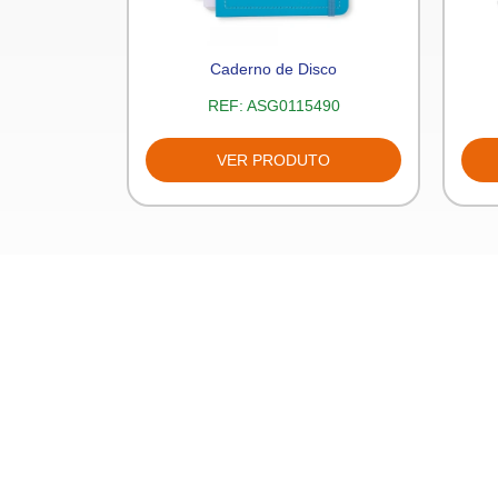
Divisórias
Caderno de Disco
836
REF:
ASG0115490
TO
VER PRODUTO
Sobre nós