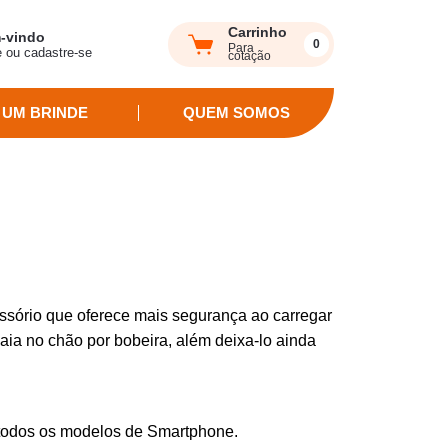
Carrinho
-vindo
0
Para
e ou cadastre-se
cotação
 UM BRINDE
QUEM SOMOS
essório que oferece mais segurança ao carregar
caia no chão por bobeira, além deixa-lo ainda
 todos os modelos de Smartphone.