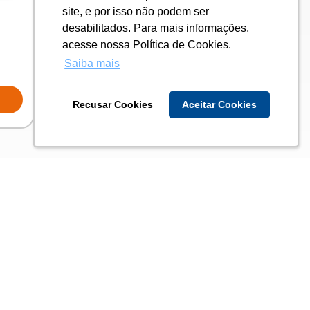
site, e por isso não podem ser
site, e por isso não podem ser
desabilitados. Para mais informações,
desabilitados. Para mais informações,
Tag Identificador de Bagagem
acesse nossa Política de Cookies.
acesse nossa Política de Cookies.
Saiba mais
Saiba mais
REF:
ASG0119204
RE
VER PRODUTO
V
Recusar Cookies
Recusar Cookies
Aceitar Cookies
Aceitar Cookies
osco
Redes sociais