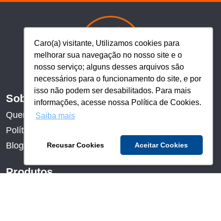
Caro(a) visitante, Utilizamos cookies para
Caro(a) visitante, Utilizamos cookies para
melhorar sua navegação no nosso site e o
melhorar sua navegação no nosso site e o
nosso serviço; alguns desses arquivos são
nosso serviço; alguns desses arquivos são
necessários para o funcionamento do site, e por
necessários para o funcionamento do site, e por
isso não podem ser desabilitados. Para mais
isso não podem ser desabilitados. Para mais
Sobre nós
informações, acesse nossa Política de Cookies.
informações, acesse nossa Política de Cookies.
Quem somos
Saiba mais
Saiba mais
Política de privacidade
Blog
Recusar Cookies
Recusar Cookies
Aceitar Cookies
Aceitar Cookies
Produtos
Novidades
Destaques