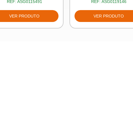
REF:
ASG0115491
REF:
ASG0119146
VER PRODUTO
VER PRODUTO
Produtos
Fale con
s
Novidades
Fale conos
rivacidade
Destaques
Trabalhe co