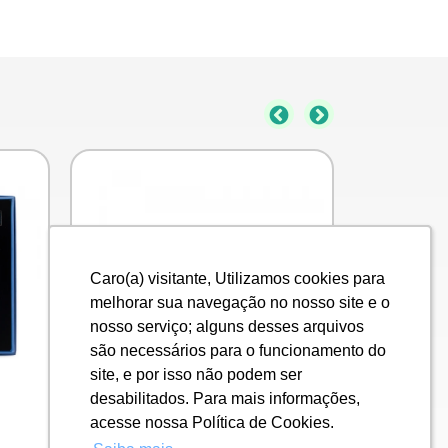
Caro(a) visitante, Utilizamos cookies para
Caro(a) visitante, Utilizamos cookies para
melhorar sua navegação no nosso site e o
melhorar sua navegação no nosso site e o
nosso serviço; alguns desses arquivos
nosso serviço; alguns desses arquivos
são necessários para o funcionamento do
são necessários para o funcionamento do
site, e por isso não podem ser
site, e por isso não podem ser
desabilitados. Para mais informações,
desabilitados. Para mais informações,
Tag Identificador de Bagagem
acesse nossa Política de Cookies.
acesse nossa Política de Cookies.