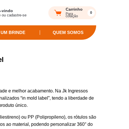
Carrinho
-vindo
0
Para
e ou cadastre-se
cotação
 UM BRINDE
QUEM SOMOS
el
idade e melhor acabamento. Na Jk Ingressos
alizados “in mold label”, tendo a liberdade de
produto único.
iestireno) ou PP (Polipropileno), os rótulos são
os ao material, podendo personalizar 360° do